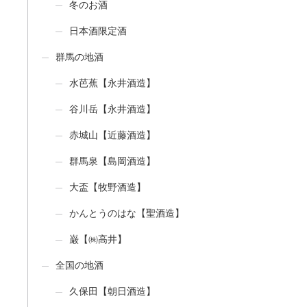
冬のお酒
日本酒限定酒
群馬の地酒
水芭蕉【永井酒造】
谷川岳【永井酒造】
赤城山【近藤酒造】
群馬泉【島岡酒造】
大盃【牧野酒造】
かんとうのはな【聖酒造】
巌【㈱高井】
全国の地酒
久保田【朝日酒造】