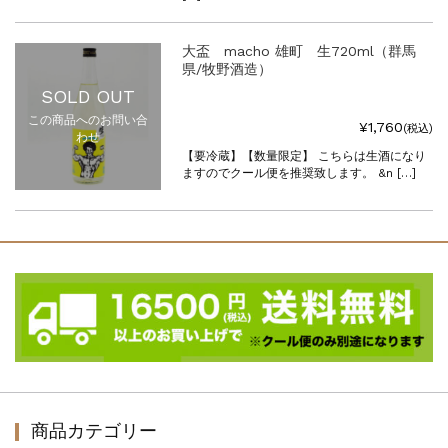
大盃 macho 雄町 生720ml（群馬
県/牧野酒造）
SOLD OUT
この商品へのお問い合
¥1,760
(税込)
わせ
【要冷蔵】【数量限定】 こちらは生酒になり
ますのでクール便を推奨致します。 &n […]
商品カテゴリー