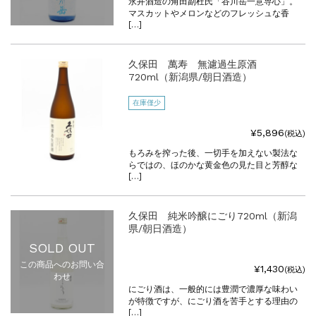
永井酒造の角田副杜氏「谷川岳一意専心」。
マスカットやメロンなどのフレッシュな香
[…]
久保田 萬寿 無濾過生原酒
720ml（新潟県/朝日酒造）
在庫僅少
¥5,896
(税込)
もろみを搾った後、一切手を加えない製法な
らではの、ほのかな黄金色の見た目と芳醇な
[…]
久保田 純米吟醸にごり720ml（新潟
県/朝日酒造）
SOLD OUT
この商品へのお問い合
¥1,430
(税込)
わせ
にごり酒は、一般的には豊潤で濃厚な味わい
が特徴ですが、にごり酒を苦手とする理由の
[…]