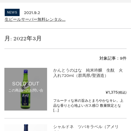
NEWS
2021.9.2
生ビールサーバー無料レンタル...
NEWS
2023.10.2
インボイス制度 適格請求書発行事業者 登...
NEWS
2021.9.2
月:
2022年3月
生ビールサーバー無料レンタル...
対象記事：9件
かんとうのはな 純米吟醸 生酛 火
入れ720ml（群馬県/聖酒造）
SOLD OUT
この商品へのお問い合
¥1,375
(税込)
わせ
フルーティな米の旨みとまろやかなキレ。上
品な香りと心地よいガス感◎ 数量限定とな
[…]
シャルドネ ツバキラベル（アメリ