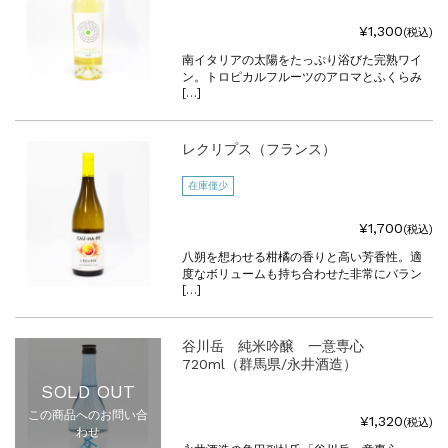
¥1,300
(税込)
南イタリアの太陽をたっぷり浴びた完熟ワイ
ン。トロピカルフルーツのアロマとふくらみ
[…]
レクリプス（フランス）
在庫僅少
¥1,700
(税込)
八朔を想わせる柑橘の香りと高い芳香性。適
度なボリュームも持ち合わせた非常にバラン
[…]
谷川岳 純米吟醸 一意専心
720ml（群馬県/永井酒造）
SOLD OUT
この商品へのお問い合
¥1,320
(税込)
わせ