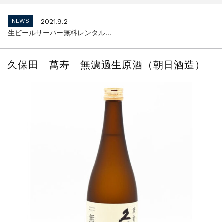
インボイス制度 適格請求書発行事業者 登...
NEWS
2021.9.2
生ビールサーバー無料レンタル...
NEWS
2023.10.2
インボイス制度 適格請求書発行事業者 登...
久保田 萬寿 無濾過生原酒（朝日酒造）
NEWS
2021.9.2
生ビールサーバー無料レンタル...