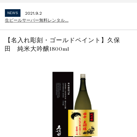
インボイス制度 適格請求書発行事業者 登...
NEWS
2021.9.2
生ビールサーバー無料レンタル...
NEWS
2023.10.2
インボイス制度 適格請求書発行事業者 登...
【名入れ彫刻・ゴールドペイント】久保
NEWS
2021.9.2
田 純米大吟醸1800ml
生ビールサーバー無料レンタル...