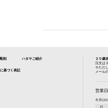
れ彫刻
ハタヤご紹介
２０歳
注文は
※ただ
に基づく表記
メール
営業
今月(20
日