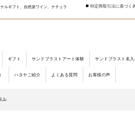
特定商取引法に基づく
ジナルギフト、自然派ワイン、ナチュラ
ギフト
サンドブラストアート体験
サンドブラスト名入
）
ハタヤご紹介
よくある質問
お客様の声
タル
書発行事業者 登録番号
タル
書発行事業者 登録番号
タル