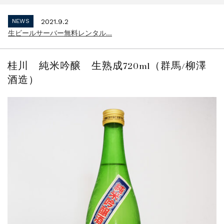
インボイス制度 適格請求書発行事業者 登...
NEWS
2021.9.2
生ビールサーバー無料レンタル...
NEWS
2023.10.2
インボイス制度 適格請求書発行事業者 登...
桂川 純米吟醸 生熟成720ml（群馬/柳澤
NEWS
2021.9.2
酒造）
生ビールサーバー無料レンタル...