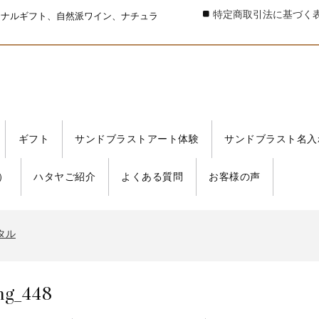
特定商取引法に基づく
ジナルギフト、自然派ワイン、ナチュラ
ギフト
サンドブラストアート体験
サンドブラスト名入
）
ハタヤご紹介
よくある質問
お客様の声
タル
書発行事業者 登録番号
タル
書発行事業者 登録番号
タル
mg_448