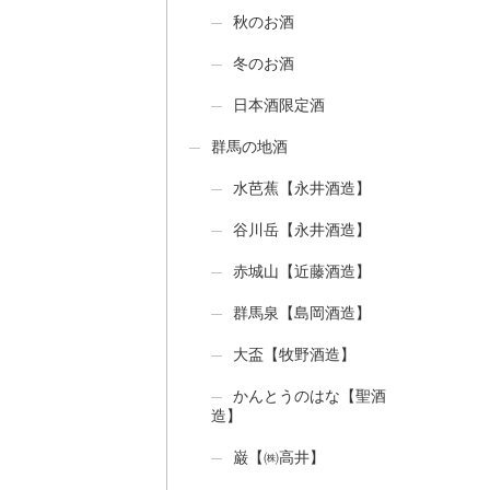
秋のお酒
冬のお酒
日本酒限定酒
群馬の地酒
水芭蕉【永井酒造】
谷川岳【永井酒造】
赤城山【近藤酒造】
群馬泉【島岡酒造】
大盃【牧野酒造】
かんとうのはな【聖酒
造】
巌【㈱高井】