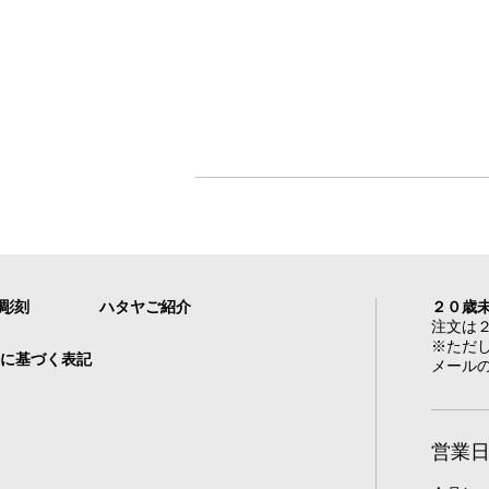
れ彫刻
ハタヤご紹介
２０歳
注文は
※ただ
に基づく表記
メール
営業