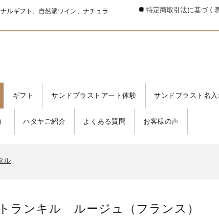
特定商取引法に基づく
ジナルギフト、自然派ワイン、ナチュラ
ギフト
サンドブラストアート体験
サンドブラスト名入
）
ハタヤご紹介
よくある質問
お客様の声
タル
書発行事業者 登録番号
タル
書発行事業者 登録番号
タル
 トランキル ルージュ（フランス）