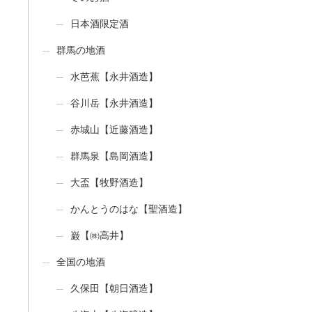
日本酒限定酒
群馬の地酒
水芭蕉【永井酒造】
谷川岳【永井酒造】
赤城山【近藤酒造】
群馬泉【島岡酒造】
大盃【牧野酒造】
かんとうのはな【聖酒造】
巌【㈱高井】
全国の地酒
久保田【朝日酒造】