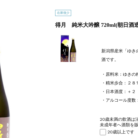
在庫僅少
得月 純米大吟醸 720ml(朝日酒造
新潟県産米「ゆき
酒です。
・原料米：ゆきの
・精米歩合：２８
・日本酒度：＋２
・アルコール度数
20歳未満の飲酒は
未成年者へ酒類を販
20歳以上です