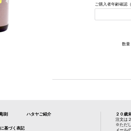
ご購入者年齢確認（例）
数量
れ彫刻
ハタヤご紹介
２０歳
注文は
※ただ
に基づく表記
メール