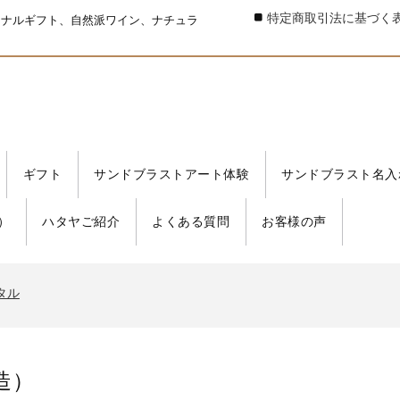
特定商取引法に基づく
ジナルギフト、自然派ワイン、ナチュラ
ギフト
サンドブラストアート体験
サンドブラスト名入
）
ハタヤご紹介
よくある質問
お客様の声
タル
書発行事業者 登録番号
タル
書発行事業者 登録番号
タル
造）