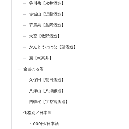
谷川岳【永井酒造】
赤城山【近藤酒造】
群馬泉【島岡酒造】
大盃【牧野酒造】
かんとうのはな【聖酒造】
巌【㈱高井】
全国の地酒
久保田【朝日酒造】
八海山【八海醸造】
四季桜【宇都宮酒造】
価格別／日本酒
～999円/日本酒