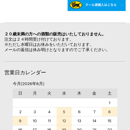
２０歳未満の方への酒類の販売はいたしておりません。
注文は２４時間受け付けております。
※ただし水曜日はお休みをいただいております。
メールの返信は休み明けとなりますのでご了承ください。
営業日カレンダー
今月(2026年8月)
日
月
火
水
木
金
土
1
2
3
4
5
6
7
8
9
10
11
12
13
14
15
16
17
18
19
20
21
22