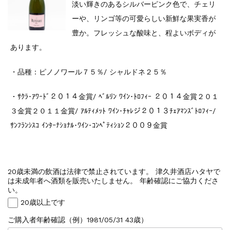
淡い輝きのあるシルバーピンク色で、チェリ
ーや、リンゴ等の可愛らしい新鮮な果実香が
豊か。フレッシュな酸味と、程よいボディが
あります。
・品種：ピノノワール７５％/ シャルドネ２５％
・
ｻｸﾗ･ｱﾜｰﾄﾞ２０１４金賞/ ﾍﾞﾙﾘﾝ ﾜｲﾝ･ﾄﾛﾌｨｰ ２０１４金賞２０１
３金賞２０１１金賞/ ｱﾙﾃｨﾒｯﾄ ﾜｲﾝ･ﾁｬﾚジ２０１３ﾁｪｱﾏﾝｽﾞﾄﾛﾌｨｰ/
ｻﾝﾌﾗﾝｼｽｺ ｲﾝﾀｰﾅｼｮﾅﾙ･ﾜｲﾝ･ｺﾝﾍﾟﾃｨｼｮﾝ２００９金賞
20歳未満の飲酒は法律で禁止されています。 津久井酒店ハタヤで
は未成年者へ酒類を販売いたしません。 年齢確認にご協力くださ
い。
20歳以上です
ご購入者年齢確認（例）1981/05/31 43歳）