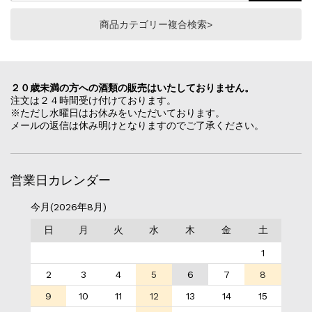
商品カテゴリー複合検索>
２０歳未満の方への酒類の販売はいたしておりません。
注文は２４時間受け付けております。
※ただし水曜日はお休みをいただいております。
メールの返信は休み明けとなりますのでご了承ください。
営業日カレンダー
今月(2026年8月)
日
月
火
水
木
金
土
1
2
3
4
5
6
7
8
9
10
11
12
13
14
15