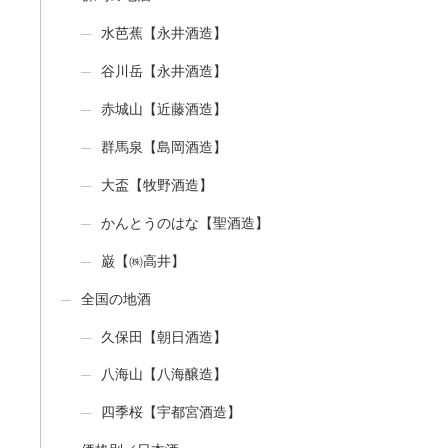
水芭蕉【永井酒造】
谷川岳【永井酒造】
赤城山【近藤酒造】
群馬泉【島岡酒造】
大盃【牧野酒造】
かんとうのはな【聖酒造】
巌【㈱高井】
全国の地酒
久保田【朝日酒造】
八海山【八海醸造】
四季桜【宇都宮酒造】