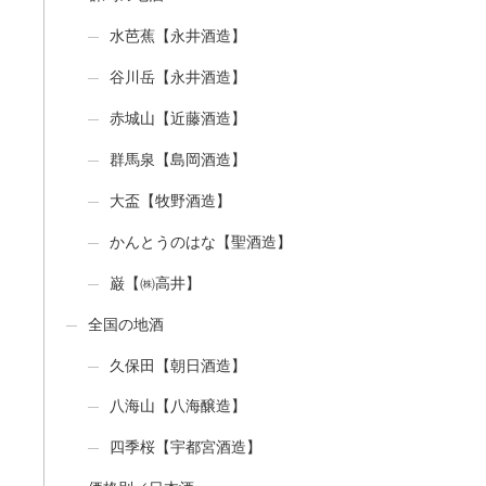
水芭蕉【永井酒造】
谷川岳【永井酒造】
赤城山【近藤酒造】
群馬泉【島岡酒造】
大盃【牧野酒造】
かんとうのはな【聖酒造】
巌【㈱高井】
全国の地酒
久保田【朝日酒造】
八海山【八海醸造】
四季桜【宇都宮酒造】