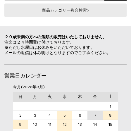
商品カテゴリー複合検索>
２０歳未満の方への酒類の販売はいたしておりません。
注文は２４時間受け付けております。
※ただし水曜日はお休みをいただいております。
メールの返信は休み明けとなりますのでご了承ください。
営業日カレンダー
今月(2026年8月)
日
月
火
水
木
金
土
1
2
3
4
5
6
7
8
9
10
11
12
13
14
15