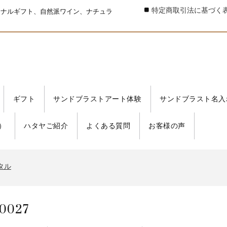
特定商取引法に基づく
ジナルギフト、自然派ワイン、ナチュラ
ギフト
サンドブラストアート体験
サンドブラスト名入
）
ハタヤご紹介
よくある質問
お客様の声
タル
書発行事業者 登録番号
タル
書発行事業者 登録番号
タル
0027