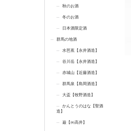
秋のお酒
冬のお酒
日本酒限定酒
群馬の地酒
水芭蕉【永井酒造】
谷川岳【永井酒造】
赤城山【近藤酒造】
群馬泉【島岡酒造】
大盃【牧野酒造】
かんとうのはな【聖酒
造】
巌【㈱高井】