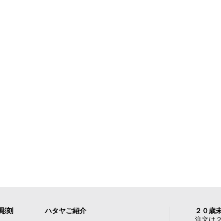
れ彫刻
ハタヤご紹介
２０歳
注文は