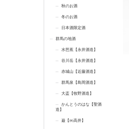
秋のお酒
冬のお酒
日本酒限定酒
群馬の地酒
水芭蕉【永井酒造】
谷川岳【永井酒造】
赤城山【近藤酒造】
群馬泉【島岡酒造】
大盃【牧野酒造】
かんとうのはな【聖酒
造】
巌【㈱高井】