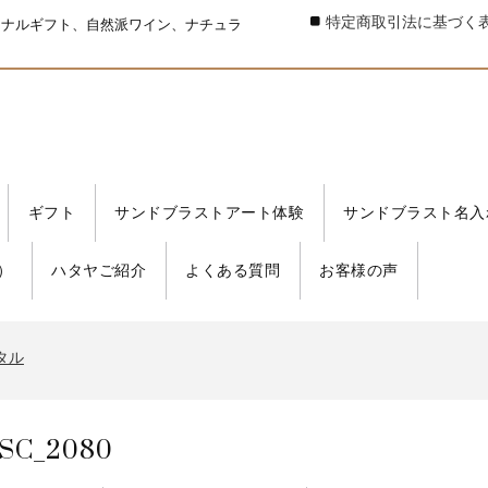
特定商取引法に基づく
ジナルギフト、自然派ワイン、ナチュラ
ギフト
サンドブラストアート体験
サンドブラスト名入
）
ハタヤご紹介
よくある質問
お客様の声
タル
書発行事業者 登録番号
タル
書発行事業者 登録番号
タル
SC_2080