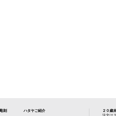
れ彫刻
ハタヤご紹介
２０歳
注文は