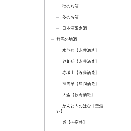
秋のお酒
冬のお酒
日本酒限定酒
群馬の地酒
水芭蕉【永井酒造】
谷川岳【永井酒造】
赤城山【近藤酒造】
群馬泉【島岡酒造】
大盃【牧野酒造】
かんとうのはな【聖酒
造】
巌【㈱高井】