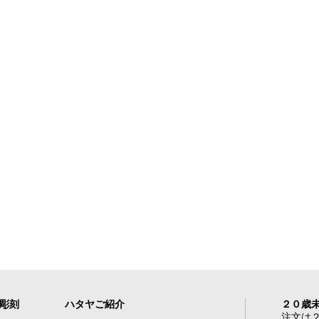
れ彫刻
ハタヤご紹介
２０歳
注文は