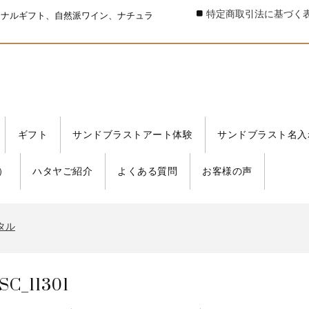
特定商取引法に基づく
ジナルギフト、自然派ワイン、ナチュラ
ギフト
サンドブラストアート体験
サンドブラスト名入
）
ハタヤご紹介
よくある質問
お客様の声
タル
書発行事業者 登録番号
タル
書発行事業者 登録番号
タル
SC_11301