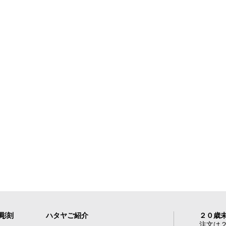
れ彫刻
ハタヤご紹介
２０歳
注文は