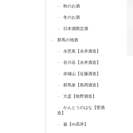
秋のお酒
冬のお酒
日本酒限定酒
群馬の地酒
水芭蕉【永井酒造】
谷川岳【永井酒造】
赤城山【近藤酒造】
群馬泉【島岡酒造】
大盃【牧野酒造】
かんとうのはな【聖酒
造】
巌【㈱高井】