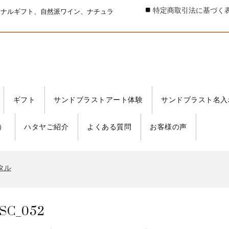
特定商取引法に基づく
ジナルギフト、自然派ワイン、ナチュラ
ギフト
サンドブラストアート体験
サンドブラスト名入
）
ハタヤご紹介
よくある質問
お客様の声
タル
書発行事業者 登録番号
タル
書発行事業者 登録番号
タル
SC_052