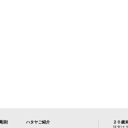
れ彫刻
ハタヤご紹介
２０歳
注文は