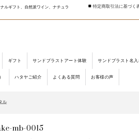
特定商取引法に基づく
ジナルギフト、自然派ワイン、ナチュラ
ギフト
サンドブラストアート体験
サンドブラスト名入
）
ハタヤご紹介
よくある質問
お客様の声
タル
書発行事業者 登録番号
タル
書発行事業者 登録番号
タル
ake-mb-0015