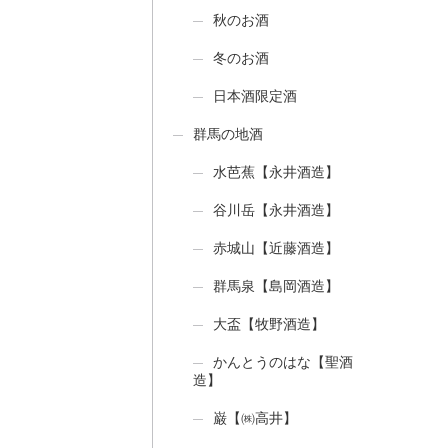
秋のお酒
冬のお酒
日本酒限定酒
群馬の地酒
水芭蕉【永井酒造】
谷川岳【永井酒造】
赤城山【近藤酒造】
群馬泉【島岡酒造】
大盃【牧野酒造】
かんとうのはな【聖酒
造】
巌【㈱高井】