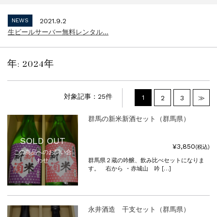
生ビールサーバー無料レンタル...
NEWS
2023.10.2
インボイス制度 適格請求書発行事業者 登...
NEWS
2021.9.2
生ビールサーバー無料レンタル...
年:
2024年
対象記事：25件
1
2
3
≫
群馬の新米新酒セット（群馬県）
SOLD OUT
¥3,850
(税込)
この商品へのお問い合
わせ
群馬県２蔵の吟醸、飲み比べセットになりま
す。 右から ・赤城山 吟 […]
永井酒造 干支セット（群馬県）