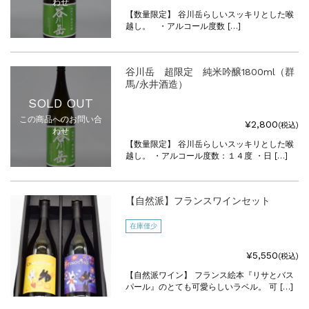
わせ
【数量限定】 谷川岳らしいスッキリとした喉
越し。 ・アルコール度数 […]
谷川岳 超限定 純米吟醸1800ml（群
馬/永井酒造）
SOLD OUT
この商品へのお問い合
¥2,800
(税込)
わせ
【数量限定】 谷川岳らしいスッキリとした喉
越し。 ・アルコール度数：１４度 ・日 […]
【自然派】フランスワインセット
在庫僅少
¥5,550
(税込)
【自然派ワイン】 フランス絵本『リサとバス
パール』のとても可愛らしいラベル。 可 […]