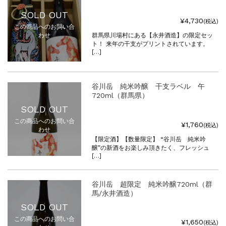
SOLD OUT
¥4,730
(税込)
この商品へのお問い合
わせ
群馬県川場村にある【永井酒造】の限定セッ
ト！ 来年の干支がプリントされています。
[…]
谷川岳 純米吟醸 干支ラベル 午
720ml（群馬県）
SOLD OUT
この商品へのお問い合
¥1,760
(税込)
わせ
【限定酒】【数量限定】 “谷川岳 純米吟
醸”の新酒をお楽しみ頂きたく、フレッシュ
[…]
谷川岳 超限定 純米吟醸720ml（群
馬/永井酒造）
SOLD OUT
この商品へのお問い合
¥1,650
(税込)