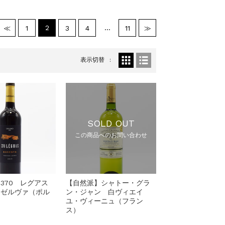
2
…
≪
1
3
4
11
≫
表示切替
SOLD OUT
この商品へのお問い合わせ
370 レグアス
【自然派】シャトー・グラ
レゼルヴァ（ポル
ン・ジャン 白ヴィエイ
ユ・ヴィーニュ（フラン
ス）