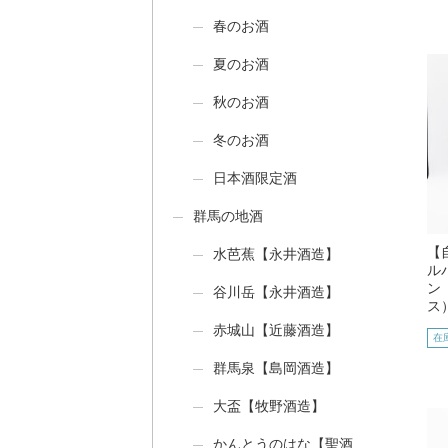
春のお酒
夏のお酒
秋のお酒
冬のお酒
日本酒限定酒
群馬の地酒
【
水芭蕉【永井酒造】
ル
ン
谷川岳【永井酒造】
ス
赤城山【近藤酒造】
在
群馬泉【島岡酒造】
大盃【牧野酒造】
かんとうのはな【聖酒