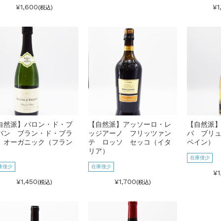
¥1,600
¥1
(税込)
自然派】バロン・ド・ブ
【自然派】アッソーロ・レ
【自然派
バン ブラン・ド・ブラ
ッジアーノ フリッツァン
バ ブリ
 オーガニック（フラン
テ ロッソ セッコ（イタ
ペイン）
）
リア）
在庫僅少
庫僅少
在庫僅少
¥1
¥1,450
¥1,700
(税込)
(税込)