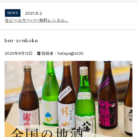
インボイス制度 適格請求書発行事業者 登...
NEWS
2021.9.2
生ビールサーバー無料レンタル...
NEWS
2023.10.2
インボイス制度 適格請求書発行事業者 登...
bnr-zenkoku
NEWS
2021.9.2
生ビールサーバー無料レンタル...
2020年9月12日
投稿者：hataya@ot20