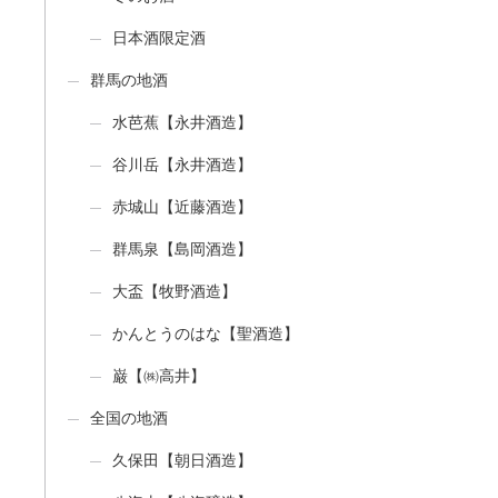
日本酒限定酒
群馬の地酒
水芭蕉【永井酒造】
谷川岳【永井酒造】
赤城山【近藤酒造】
群馬泉【島岡酒造】
大盃【牧野酒造】
かんとうのはな【聖酒造】
巌【㈱高井】
全国の地酒
久保田【朝日酒造】